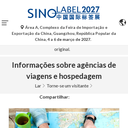
Área A, Complexo da Feira de Importação e
As traduções automáticas do Google Tradutor são apenas
Exportação da China, Guangzhou, República Popular da
para referência e podem conter imprecisões. Para
China, 4 a 6
de março de 2027.
quaisquer dúvidas, consulte a versão original no idioma
original.
Informações sobre agências de
viagens e hospedagem
Lar
Torne-se um visitante
Compartilhar: