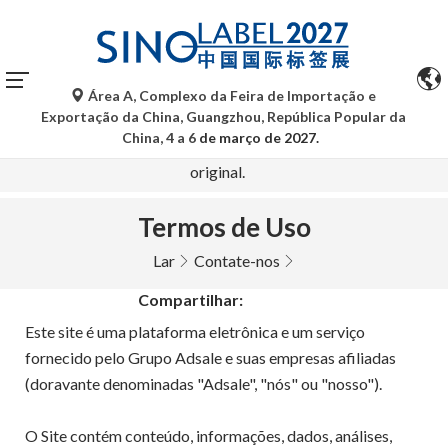
Área A, Complexo da Feira de Importação e
As traduções automáticas do Google Tradutor são apenas
Exportação da China, Guangzhou, República Popular da
para referência e podem conter imprecisões. Para
China, 4 a 6
de março de 2027.
quaisquer dúvidas, consulte a versão original no idioma
original.
Termos de Uso
Lar
Contate-nos
Compartilhar:
Este site é uma plataforma eletrônica e um serviço
fornecido pelo Grupo Adsale e suas empresas afiliadas
(doravante denominadas "Adsale", "nós" ou "nosso").
O Site contém conteúdo, informações, dados, análises,