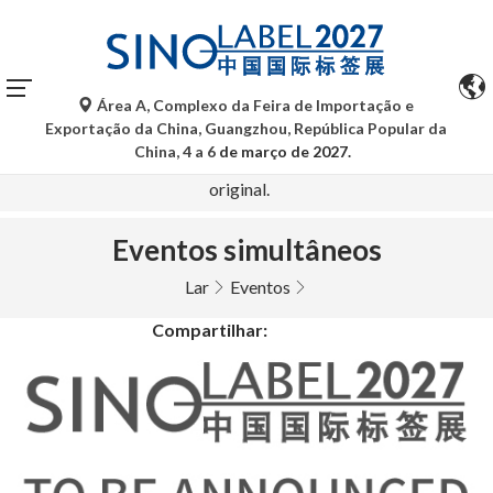
Área A, Complexo da Feira de Importação e
As traduções automáticas do Google Tradutor são apenas
Exportação da China, Guangzhou, República Popular da
para referência e podem conter imprecisões. Para
China, 4 a 6
de março de 2027.
quaisquer dúvidas, consulte a versão original no idioma
original.
Eventos simultâneos
Lar
Eventos
Compartilhar: