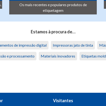
.
Os mais recentes e populares produtos de
etiquetagem
Estamos à procura de…
amentos de impressão digital
Impressoras jato de tinta
Máq
são e processamento
Materiais inovadores
Etiquetas mol
or
Visitantes