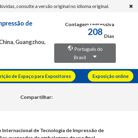
idas, consulte a versão original no idioma original.
Impressão de
Contagem regressiva
208
Dias
 China, Guangzhou,
Português do
Brasil
crição de Espaço para Expositores
Exposição online
Compartilhar:
 Internacional de Tecnologia de Impressão de
ões avançadas de embalagens de uso final,