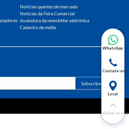
Notícias quentes do mercado
Notícias da Feira Comercial
otadores
Assinatura da newsletter eletrônica
Cadastro de mídia
WhatsApp
Contate-nos
Subscribe
Local
Voltar ao top