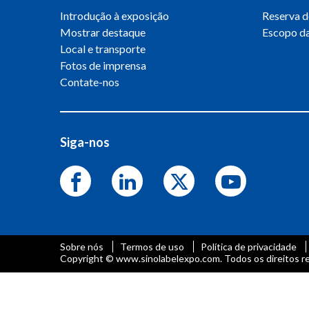
Introdução à exposição
Reserva d
Mostrar destaque
Escopo da
Local e transporte
Fotos de imprensa
Contate-nos
Siga-nos
Sobre nós
Termos de uso
Política de privacidade
Copyright © www.sinolabelexpo.com. Todos os direitos r