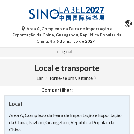
Área A, Complexo da Feira de Importação e
As traduções automáticas do Google Tradutor são apenas
Exportação da China, Guangzhou, República Popular da
para referência e podem conter imprecisões. Para
China, 4 a 6
de março de 2027.
quaisquer dúvidas, consulte a versão original no idioma
original.
Local e transporte
Lar
Torne-se um visitante
Compartilhar:
Local
Área A, Complexo da Feira de Importação e Exportação
da China, Pazhou, Guangzhou, República Popular da
China