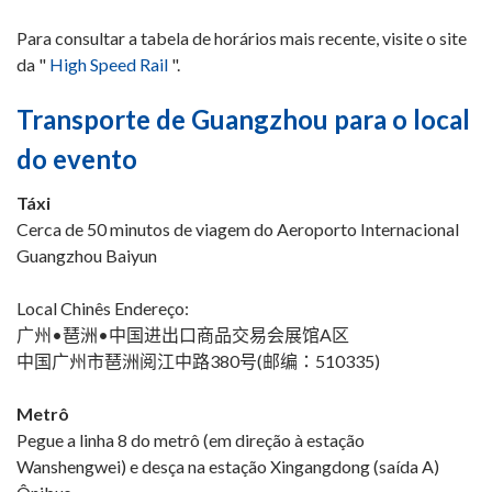
Para consultar a tabela de horários mais recente, visite o site
da "
High Speed ​​Rail
".
Transporte de Guangzhou para o local
do evento
Táxi
Cerca de 50 minutos de viagem do Aeroporto Internacional
Guangzhou Baiyun
Local Chinês Endereço:
广州•琶洲•中国进出口商品交易会展馆A区
中国广州市琶洲阅江中路380号(邮编：510335)
Metrô
Pegue a linha 8 do metrô (em direção à estação
Wanshengwei) e desça na estação Xingangdong (saída A)