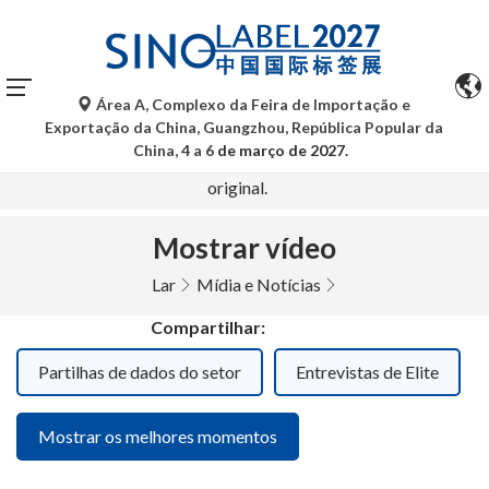
Área A, Complexo da Feira de Importação e
As traduções automáticas do Google Tradutor são apenas
Exportação da China, Guangzhou, República Popular da
para referência e podem conter imprecisões. Para
China, 4 a 6
de março de 2027.
quaisquer dúvidas, consulte a versão original no idioma
original.
Mostrar vídeo
Lar
Mídia e Notícias
Compartilhar:
Partilhas de dados do setor
Entrevistas de Elite
Mostrar os melhores momentos