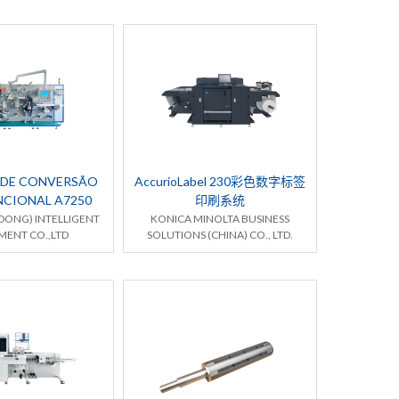
 DE CONVERSÃO
AccurioLabel 230彩色数字标签
NCIONAL A7250
印刷系统
ONG) INTELLIGENT
KONICA MINOLTA BUSINESS
MENT CO.,LTD
SOLUTIONS (CHINA) CO., LTD.