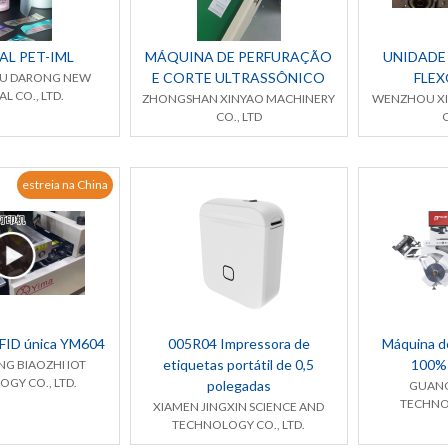
AL PET-IML
MÁQUINA DE PERFURAÇÃO
UNIDADE
E CORTE ULTRASSÔNICO
FLE
U DARONG NEW
L CO., LTD.
ZHONGSHAN XINYAO MACHINERY
WENZHOU XI
CO., LTD
C
estreia na China
FID única YM604
005R04 Impressora de
Máquina de
etiquetas portátil de 0,5
100%
 BIAOZHI IOT
GY CO., LTD.
polegadas
GUANG
TECHNOL
XIAMEN JINGXIN SCIENCE AND
TECHNOLOGY CO., LTD.