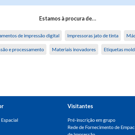
Estamos à procura de…
amentos de impressão digital
Impressoras jato de tinta
Máq
são e processamento
Materiais inovadores
Etiquetas mol
or
Visitantes
 Espacial
Pré-inscrição em grupo
Rede de Fornecimento de Empac
de Impressão