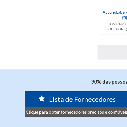
AccurioLa
印
KONICA MI
SOLUTIONS (
90% das pessoa
Lista de Fornecedores
Clique para obter fornecedores precisos e confiáveis