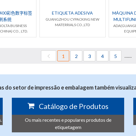
bel 400彩色数字标签
ETIQUETA ADESIVA
MÁQUINA 
刷系统
MULTIFUN
GUANGZHOU CYPACKING NEW
MATERRIALS CO.,LTD
NOLTA BUSINESS
ADA(GUANGD
CHINA) CO., LTD.
EQUIP
……
1
2
3
4
5
s do setor de impressão e embalagem também visualiza
Catálogo de Produtos
.
Os mais recentes e populares produtos de
etiquetagem