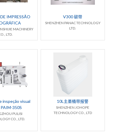
 DE IMPRESSÃO
V300 碳带
XOGRÁFICA
SHENZHEN PANAC TECHNOLOGY
LTD.
NSHIJIE MACHINERY
O., LTD.
 inspeção visual
10L主墨桶带报警
 PAIM-350S
SHENZHEN JOHOPE
TECHNOLOGY CO., LTD
ZHOU PULISI
OGY CO., LTD.