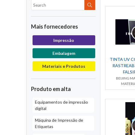
Mais fornecedores
Impressão
Embalagem
TINTA UV 
RASTREABI
Materiais e Produtos
FALS
BEIJING M
MATERIA
Produto em alta
Equipamentos de impressão
digital
Máquina de Impressão de
Etiquetas