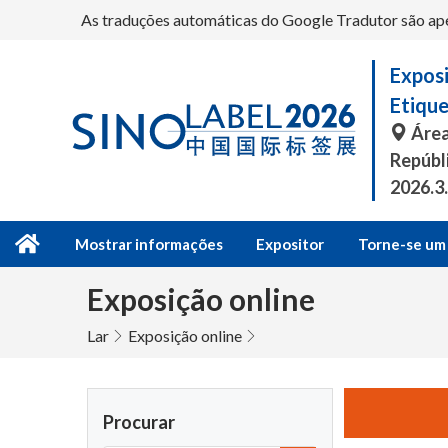
As traduções automáticas do Google Tradutor são apena
Exposi
Etiqu
Área
Repúbl
2026.3
Mostrar informações
Expositor
Torne-se um 
Exposição online
Lar
Exposição online
Procurar