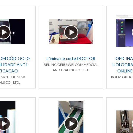
COM CÓDIGO DE
Lâmina de corte DOCTOR
OFICINA
LIDADE ANTI-
HOLOGRÁF
BEIJING GERUIWEI COMMERCIAL
AND TRADING CO.,LTD
IFICAÇÃO
ONLINE
AGIC BLUE NEW
ROEM OPTIC
LS CO., LTD.