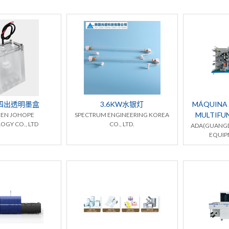
四出透明墨盒
3.6KW水银灯
MÁQUINA
MULTIFU
EN JOHOPE
SPECTRUM ENGINEERING KOREA
OGY CO., LTD
CO., LTD.
ADA(GUANGD
EQUIP