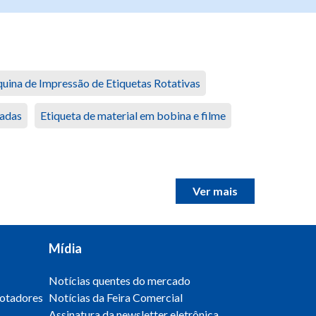
uina de Impressão de Etiquetas Rotativas
dadas
Etiqueta de material em bobina e filme
Ver mais
Mídia
Notícias quentes do mercado
otadores
Notícias da Feira Comercial
Assinatura da newsletter eletrônica