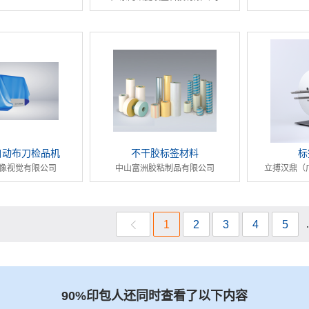
自动布刀检品机
不干胶标签材料
标
像视觉有限公司
中山富洲胶粘制品有限公司
立搏汉鼎（
1
2
3
4
5
90%印包人还同时查看了以下内容