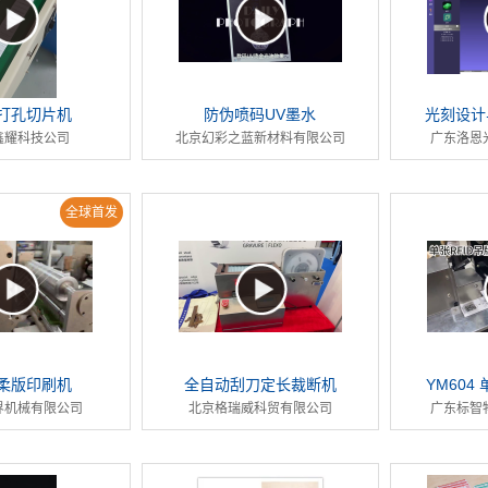
打孔切片机
防伪喷码UV墨水
光刻设计
鑫耀科技公司
北京幻彩之蓝新材料有限公司
广东洛恩
全球首发
柔版印刷机
全自动刮刀定长裁断机
YM604
界机械有限公司
北京格瑞威科贸有限公司
广东标智