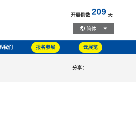
209
开展倒数
天
简体
系我们
报名参展
云展览
分享：