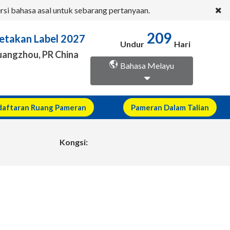
ersi bahasa asal untuk sebarang pertanyaan.
etakan Label 2027
209
Undur
Hari
uangzhou, PR China
Bahasa Melayu
aftaran Ruang Pameran
Pameran Dalam Talian
Kongsi: