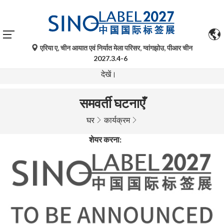
एरिया ए, चीन आयात एवं निर्यात मेला परिसर, ग्वांगझोउ, पीआर चीन
गूगल ट्रांसलेट द्वारा किए गए स्वचालित अनुवाद केवल संदर्भ के लिए हैं और
2027.3.4-6
त्रुटिपूर्ण हो सकते हैं। किसी भी प्रश्न के लिए कृपया मूल भाषा संस्करण
देखें।
समवर्ती घटनाएँ
घर
कार्यक्रम
शेयर करना: