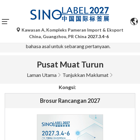
Kawasan A, Kompleks Pameran Import & Eksport
Terjemahan automatik oleh Google Translate adalah untuk
China, Guangzhou, PR China
2027.3.4-6
rujukan sahaja dan mungkin tidak tepat. Sila rujuk versi
bahasa asal untuk sebarang pertanyaan.
Pusat Muat Turun
Laman Utama
Tunjukkan Maklumat
Kongsi:
Brosur Rancangan 2027