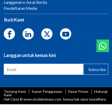
Langganan e-Surat Berita
Pendaftaran Media
Ikuti Kami
Langgan untuk kemas kini
Subscribe
Tentang Kami
Syarat Penggunaan
Dasar Privasi
Hubungi
Kami
Hak Cipta © www.sinolabelexpo.com. Semua hak cipta terpelihara.