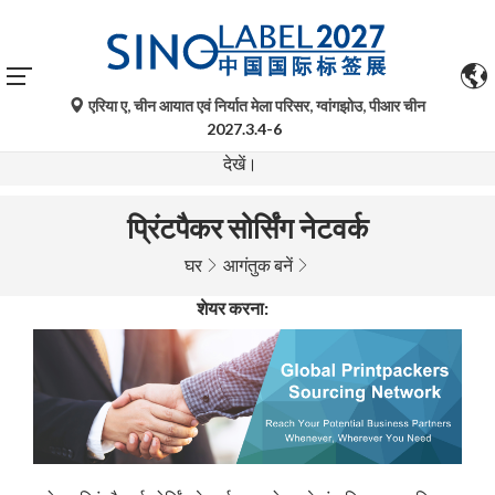
एरिया ए, चीन आयात एवं निर्यात मेला परिसर, ग्वांगझोउ, पीआर चीन
गूगल ट्रांसलेट द्वारा किए गए स्वचालित अनुवाद केवल संदर्भ के लिए हैं और
2027.3.4-6
त्रुटिपूर्ण हो सकते हैं। किसी भी प्रश्न के लिए कृपया मूल भाषा संस्करण
देखें।
प्रिंटपैकर सोर्सिंग नेटवर्क
घर
आगंतुक बनें
शेयर करना: