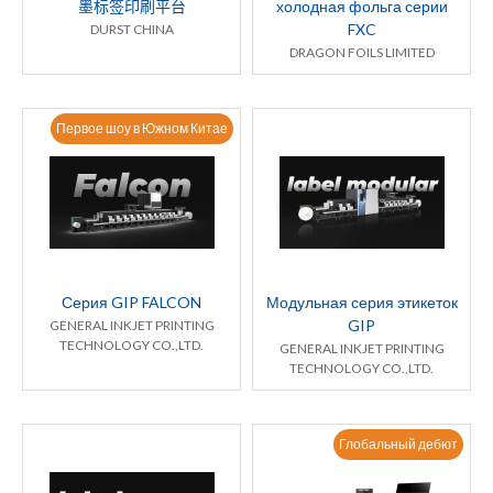
墨标签印刷平台
холодная фольга серии
FXC
DURST CHINA
DRAGON FOILS LIMITED
Первое шоу в Южном Китае
Серия GIP FALCON
Модульная серия этикеток
GIP
GENERAL INKJET PRINTING
TECHNOLOGY CO.,LTD.
GENERAL INKJET PRINTING
TECHNOLOGY CO.,LTD.
Глобальный дебют