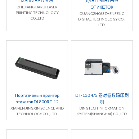
МАШИНА D-S95
ДЛЯ ПРИНТЕРА
ЭТИКЕТОК
ZHEJIANG DARUI LASER
PRINTING TECHNOLOGY
GUANGZHOU ZHENFENG
CO.,LTD
DIGITAL TECHNOLOGY CO.,
LTD.
Портативный принтер
DT-130 4/5 卷对卷数码印刷
этикеток DL800RT-12
机
XIAMEN JINGXIN SCIENCE AND
DINGTECH INFORMATION
TECHNOLOGY CO., LTD.
SYSTEM(SHANGHAI) CO.,LTD