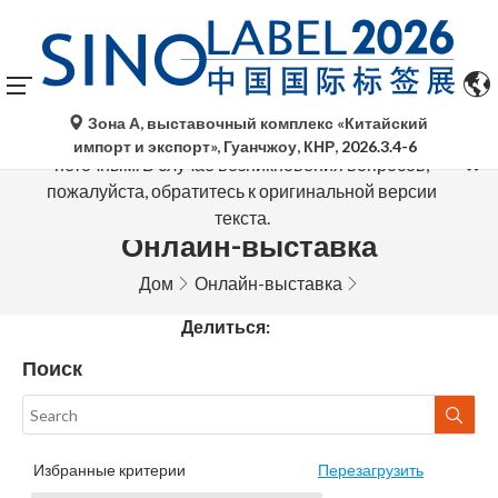
Автоматический перевод Google Translate носит
Зона А, выставочный комплекс «Китайский
исключительно справочный характер и может быть
импорт и экспорт», Гуанчжоу, КНР,
2026.3.4-6
неточным. В случае возникновения вопросов,
пожалуйста, обратитесь к оригинальной версии
текста.
Онлайн-выставка
Дом
Онлайн-выставка
Делиться:
Поиск
Избранные критерии
Перезагрузить