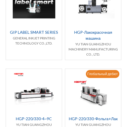
GIP LABEL SMART SERIES
HGP-Лакокрасочная
машина
GENERAL INKJET PRINTING
TECHNOLOGY CO.,LTD.
YU TIAN GUANGZHOU
MACHINERY MANUFACTURING
CO., LTD.
Глобальный дебют
HGP-220/330-4~9C
HGP-220/330-Фольга+Лак
YU TIAN GUANGZHOU
YU TIAN GUANGZHOU