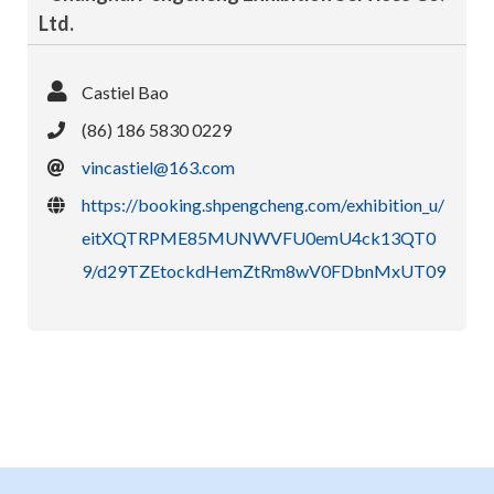
Ltd.
Castiel Bao
(86) 186 5830 0229
vincastiel@163.com
https://booking.shpengcheng.com/exhibition_u/
eitXQTRPME85MUNWVFU0emU4ck13QT0
9/d29TZEtockdHemZtRm8wV0FDbnMxUT09