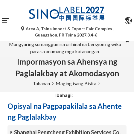
Area A, Tsina Import & Export Fair Complex,
Ang mga awtomatikong pagsasalin ng Google Translate ay
Guangzhou, PR Tsina
2027.3.4-6
para lamang sa sanggunian at maaaring hindi tumpak.
Mangyaring sumangguni sa orihinal na bersyon ng wika
para sa anumang mga katanungan.
Impormasyon sa Ahensya ng
Paglalakbay at Akomodasyon
Tahanan
Maging isang Bisita
Ibahagi:
Opisyal na Pagpapakilala sa Ahente
ng Paglalakbay
Shanghai Pengcheng Exhibition Services Co.