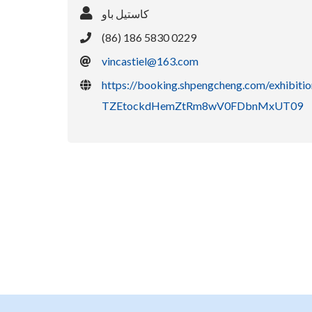
كاستيل باو
(86) 186 5830 0229
vincastiel@163.com
https://booking.shpengcheng.com/exh
TZEtockdHemZtRm8wV0FDbnMxUT09