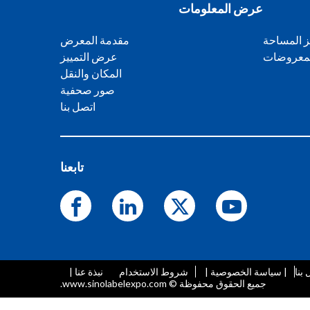
عرض المعلومات
 المساحة
مقدمة المعرض
لمعروضات
عرض التمييز
المكان والنقل
صور صحفية
اتصل بنا
تابعنا
بنا
| سياسة الخصوصية |
شروط الاستخدام
نبذة عنا |
جميع الحقوق محفوظة © www.sinolabelexpo.com.