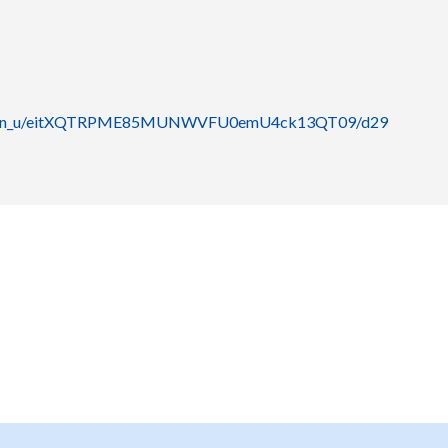
ibition_u/eitXQTRPME85MUNWVFU0emU4ck13QT09/d29