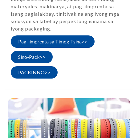
materyales, makinarya, at pag-iimprenta sa
isang paglalakbay, tinitiyak na ang iyong mga
solusyon sa label ay perpektong isinama sa
iyong packaging.
Pag-iimprenta sa Timog Tsina>>
Sino-Pack>>
PACKINNO>>