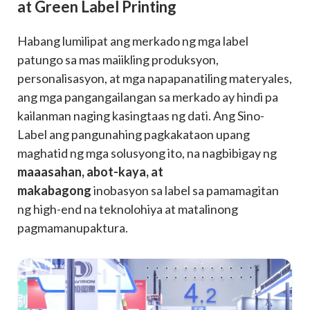
at Green Label Printing
Habang lumilipat ang merkado ng mga label
patungo sa mas maiikling produksyon,
personalisasyon, at mga napapanatiling materyales,
ang mga pangangailangan sa merkado ay hindi pa
kailanman naging kasingtaas ng dati. Ang Sino-
Label ang pangunahing pagkakataon upang
maghatid ng mga solusyong ito, na nagbibigay ng
maaasahan, abot-kaya, at
makabagong
inobasyon sa label sa pamamagitan
ng high-end na teknolohiya at matalinong
pagmamanupaktura.