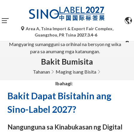
Area A, Tsina Import & Export Fair Complex,
Ang mga awtomatikong pagsasalin ng Google Translate ay
Guangzhou, PR Tsina
2027.3.4-6
para lamang sa sanggunian at maaaring hindi tumpak.
Mangyaring sumangguni sa orihinal na bersyon ng wika
para sa anumang mga katanungan.
Bakit Bumisita
Tahanan
Maging isang Bisita
Ibahagi:
Bakit Dapat Bisitahin ang
Sino-Label 2027?
Nangunguna sa Kinabukasan ng Digital