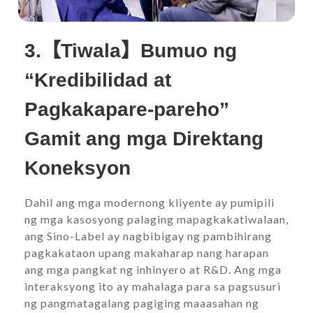
3.【Tiwala】Bumuo ng
“Kredibilidad at
Pagkakapare-pareho”
Gamit ang mga Direktang
Koneksyon
Dahil ang mga modernong kliyente ay pumipili
ng mga kasosyong palaging mapagkakatiwalaan,
ang Sino-Label ay nagbibigay ng pambihirang
pagkakataon upang makaharap nang harapan
ang mga pangkat ng inhinyero at R&D. Ang mga
interaksyong ito ay mahalaga para sa pagsusuri
ng pangmatagalang pagiging maaasahan ng