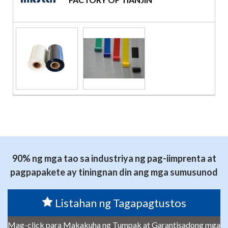
90% ng mga tao sa industriya ng pag-iimprenta at
pagpapakete ay tiningnan din ang mga sumusunod
Listahan ng Tagapagtustos
Mag-click para Makakuha ng Tumpak at Garantisadong mga