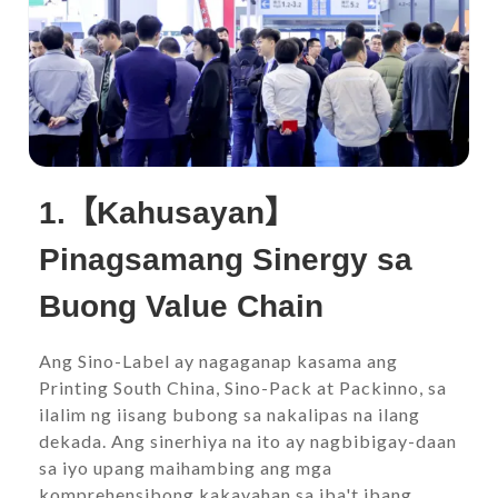
1.【Kahusayan】
Pinagsamang Sinergy sa
Buong Value Chain
Ang Sino-Label ay nagaganap kasama ang
Printing South China, Sino-Pack at Packinno, sa
ilalim ng iisang bubong sa nakalipas na ilang
dekada. Ang sinerhiya na ito ay nagbibigay-daan
sa iyo upang maihambing ang mga
komprehensibong kakayahan sa iba't ibang