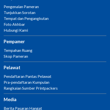
Pengenalan Pameran
Tunjukkan Sorotan
Tempat dan Pengangkutan
Foto Akhbar
Hubungi Kami
Pempamer
Tempahan Ruang
Skop Pameran
Pelawat
Pendaftaran Pantas Pelawat
Pra-pendaftaran Kumpulan
Rangkaian Sumber Printpackers
Media
Berita Pasaran Hangat