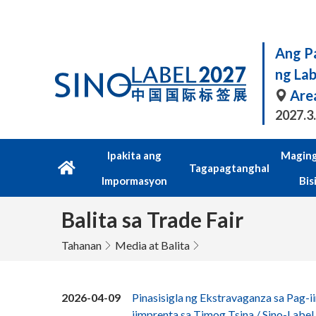
Ang Pa
ng La
Are
2027.3
Ipakita ang
Maging
Tagapagtanghal
Impormasyon
Bis
Balita sa Trade Fair
Tahanan
Media at Balita
2026-04-09
Pinasisigla ng Ekstravaganza sa Pag-
iimprenta sa Timog Tsina / Sino-Labe