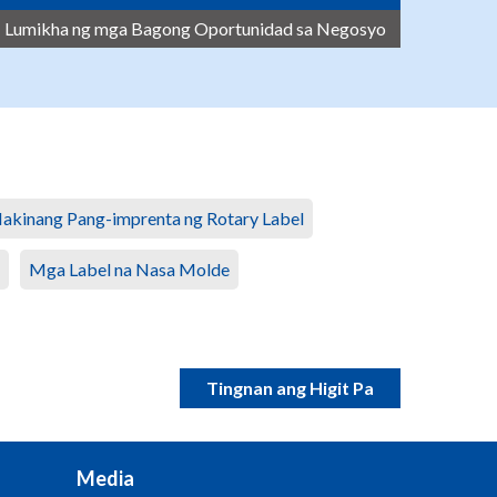
Lumikha ng mga Bagong Oportunidad sa Negosyo
akinang Pang-imprenta ng Rotary Label
Mga Label na Nasa Molde
Tingnan ang Higit Pa
Media