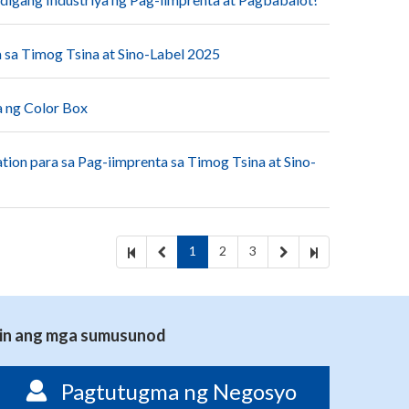
 sa Timog Tsina at Sino-Label 2025
a ng Color Box
tion para sa Pag-iimprenta sa Timog Tsina at Sino-
1
2
3
 din ang mga sumusunod
Pagtutugma ng Negosyo