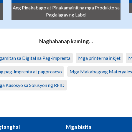
Ang Pinakabago at Pinakamainit na mga Produkto sa
Paglalagay ng Label
Naghahanap kami ng…
gamitan sa Digital na Pag-imprenta
Mga printer na inkjet
M
g pag-imprenta at pagproseso
Mga Makabagong Materyales
a Kasosyo sa Solusyon ng RFID
tanghal
Mga bisita