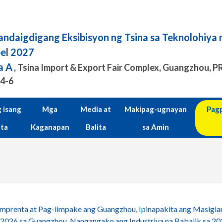
ndaigdigang Eksibisyon ng Tsina sa Teknolohiya 
bel 2027
a A
, Tsina Import & Export Fair Complex, Guangzhou, P
.4-6
 isang
Mga
Media at
Makipag-ugnayan
Pagp
ita
Kaganapan
Balita
sa Amin
iimprenta at Pag-iimpake ang Guangzhou, Ipinapakita ang Masigla
l 2026 sa Guangzhou, Nangangako ang Industriya na Babalik sa 2