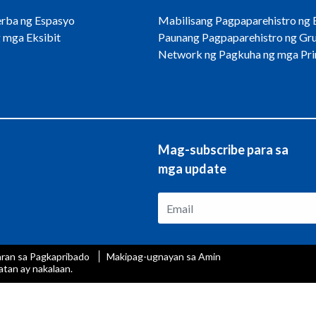
rba ng Espasyo
Mabilisang Pagpaparehistro ng B
 mga Eksibit
Paunang Pagpaparehistro ng Gr
Network ng Pagkuha ng mga Pri
Mag-subscribe para sa
mga update
aran sa Pagkapribado
Makipag-ugnayan sa Amin
tan ay nakalaan.