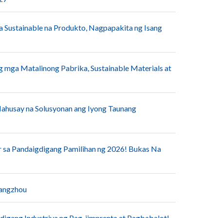
ga Sustainable na Produkto, Nagpapakita ng Isang
g mga Matalinong Pabrika, Sustainable Materials at
ahusay na Solusyonan ang Iyong Taunang
r sa Pandaigdigang Pamilihan ng 2026! Bukas Na
uangzhou
digang Industriya ng Pag-iimprenta at Pagbabalot!