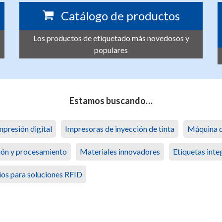
Catálogo de productos
Los productos de etiquetado más novedosos y
populares
Estamos buscando…
mpresión digital
Impresoras de inyección de tinta
Máquina d
ión y procesamiento
Materiales innovadores
Etiquetas inte
ios para soluciones RFID