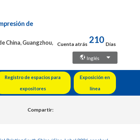
Impresión de
210
 de China, Guangzhou,
Cuenta atrás
Días
Inglés
Registro de espacios para
Exposición en
expositores
línea
Compartir: