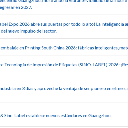
encendió Guangzhou, mostrando la vibrante vitalidad de la industr
regresar en 2027.
bel Expo 2026 abre sus puertas por todo lo alto! La inteligencia art
 del nuevo impulso del sector.
l embalaje en Printing South China 2026: fábricas inteligentes, mat
bre Tecnología de Impresión de Etiquetas (SINO-LABEL) 2026: ¡Re
industria en 3 días y aproveche la ventaja de ser pionero en el mer
na & Sino-Label establece nuevos estándares en Guangzhou.