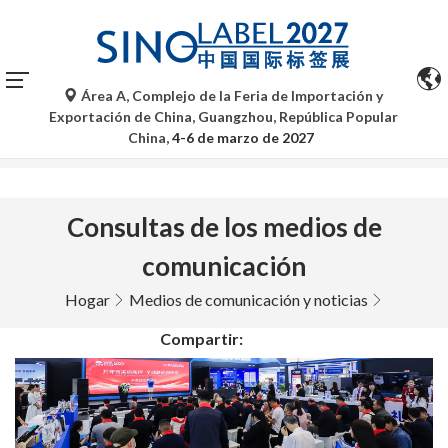
Área A, Complejo de la Feria de Importación y
Las traducciones automáticas de Google Translate son
Exportación de China, Guangzhou, República Popular
solo de referencia y pueden contener imprecisiones. Para
China,
4-6 de marzo de 2027
cualquier duda, consulte la versión original.
Consultas de los medios de
comunicación
Hogar
Medios de comunicación y noticias
Compartir: