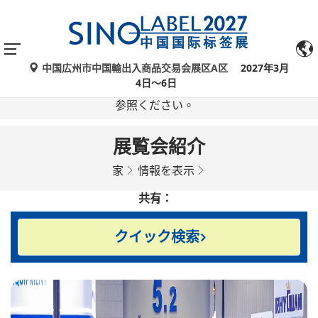
中国広州市中国輸出入商品交易会展区A区
2027年3月
Google翻訳による自動翻訳は参考情報であり、不正確
4日～6日
な場合があります。ご不明な点がある場合は、原文をご
参照ください。
展覧会紹介
家
情報を表示
共有：
クイック検索