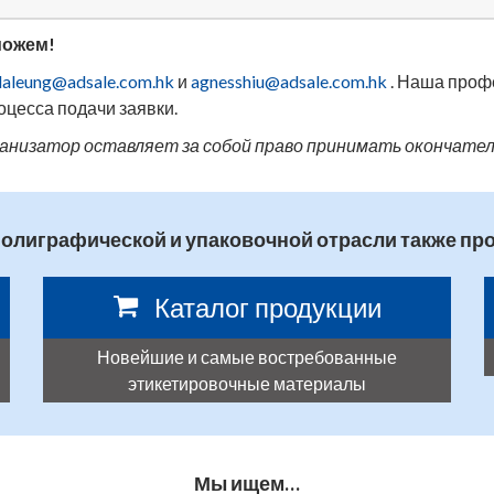
можем!
daleung@adsale.com.hk
и
agnesshiu@adsale.com.hk
. Наша проф
оцесса подачи заявки.
рганизатор оставляет за собой право принимать окончате
полиграфической и упаковочной отрасли также пр
Каталог продукции
Новейшие и самые востребованные
этикетировочные материалы
Мы ищем…