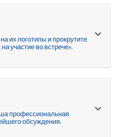
на их логотипы и прокрутите
на участие во встрече».
.
наша профессиональная
нейшего обсуждения.