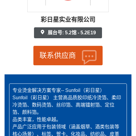
彩日星实业有限公司
展台号: 5.2馆 - 5.2E19
联系供应商
专业烫金解决方案专家-- Sunfoil（彩日星）
Sunfoil（彩日星） 主营高品质胶印纸冷烫箔、柔印
冷烫箔、数码烫箔、丝印箔、高端镭射箔、定位
箔、颜料箔。
品类丰富，性能卓越。
产品广泛应用于包装领域（涵盖烟草、酒类包装等
核心场景）、标签、贺卡、化妆品、纺织品、皮革