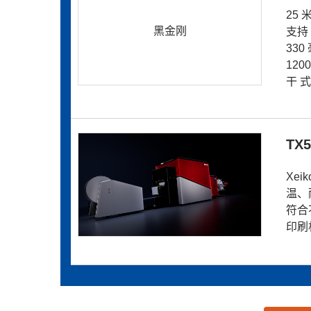
25 
黑金刚
支持 
330
120
干 式
TX5
Xe
温、
符合
印刷