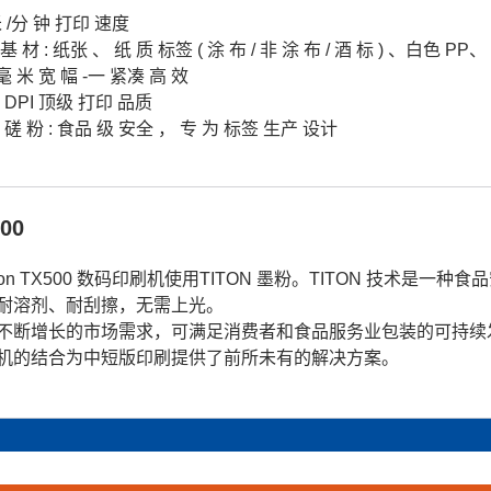
米 /分 钟 打印 速度
基 材 : 纸张 、 纸 质 标签 ( 涂 布 / 非 涂 布 / 酒 标 ) 、白色 
 毫 米 宽 幅 -一 紧凑 高 效
0 DPI 顶级 打印 品质
 磋 粉 : 食品 级 安全 ， 专 为 标签 生产 设计
00
ikon TX500 数码印刷机使用TITON 墨粉。TITON 技术
耐溶剂、耐刮擦，无需上光。
不断增长的市场需求，可满足消费者和食品服务业包装的可持续发展趋势。
机的结合为中短版印刷提供了前所未有的解决方案。