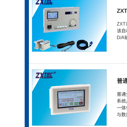
ZX
ZX
该自
D/
普
普通
系统
一体
与数