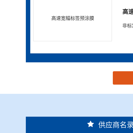
高
高速宽幅标签预涂膜
非标
思源黑体预加载(勿删): 格锐特(肇庆)机械设备有限
供应商名