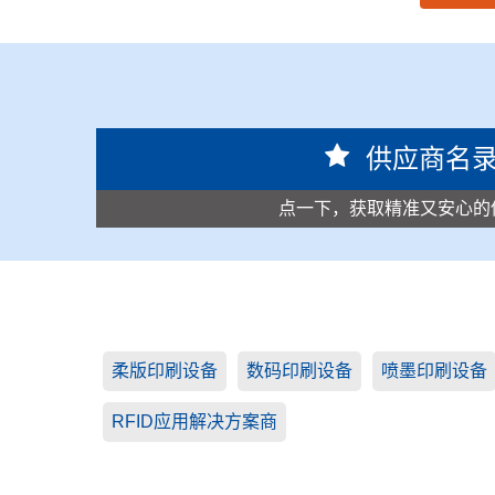
思源黑体预加载(勿删): 深圳市哈德胜精密科技股份
供应商名
点一下，获取精准又安心的
柔版印刷设备
数码印刷设备
喷墨印刷设备
RFID应用解决方案商