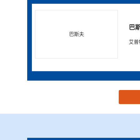
巴
巴斯夫
艾普特
思源黑体预加载(勿删): 佛山市南海恒协辉化工有限