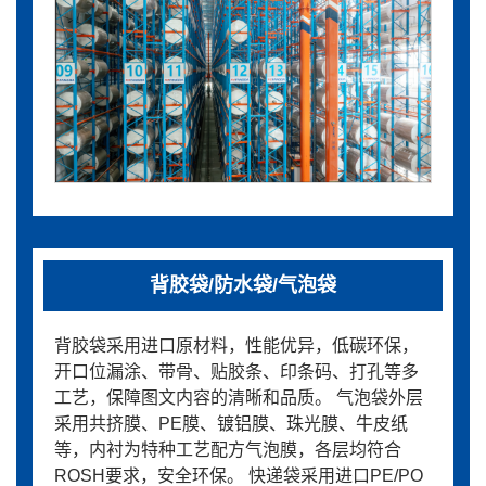
背胶袋/防水袋/气泡袋
背胶袋采用进口原材料，性能优异，低碳环保，
开口位漏涂、带骨、贴胶条、印条码、打孔等多
工艺，保障图文内容的清晰和品质。 气泡袋外层
采用共挤膜、PE膜、镀铝膜、珠光膜、牛皮纸
等，内衬为特种工艺配方气泡膜，各层均符合
ROSH要求，安全环保。 快递袋采用进口PE/PO