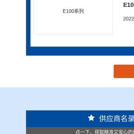
E1
E100系列
20
思源黑体预加载(勿删): 厦门能强电子科技有限公司
供应商名
点一下，获取精准又安心的