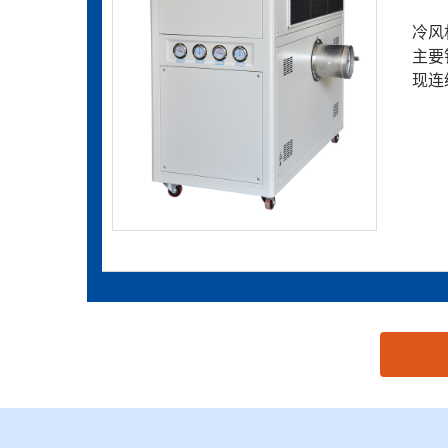
冷风
主要
现连
思源黑体预加载(勿删): 深圳市文惠机械设备有限公