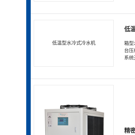
低
低温型水冷式冷水机
箱型
台压
系统
精