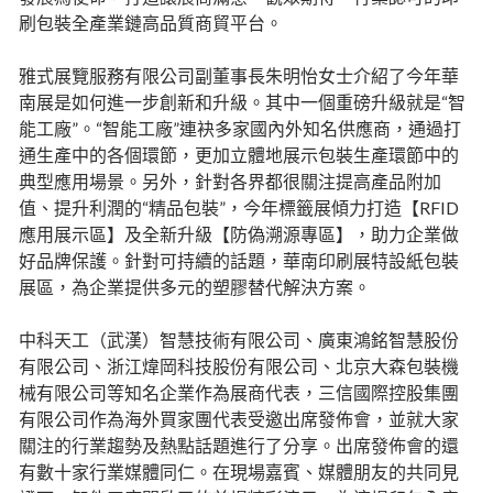
刷包裝全產業鏈高品質商貿平台。
雅式展覽服務有限公司副董事長朱明怡女士介紹了今年華
南展是如何進一步創新和升級。其中一個重磅升級就是“智
能工廠”。“智能工廠”連袂多家國內外知名供應商，通過打
通生產中的各個環節，更加立體地展示包裝生產環節中的
典型應用場景。另外，針對各界都很關注提高產品附加
值、提升利潤的“精品包裝”，今年標籤展傾力打造【RFID
應用展示區】及全新升級【防偽溯源專區】，助力企業做
好品牌保護。針對可持續的話題，華南印刷展特設紙包裝
展區，為企業提供多元的塑膠替代解決方案。
中科天工（武漢）智慧技術有限公司、廣東鴻銘智慧股份
有限公司、浙江煒岡科技股份有限公司、北京大森包裝機
械有限公司等知名企業作為展商代表，三信國際控股集團
有限公司作為海外買家團代表受邀出席發佈會，並就大家
關注的行業趨勢及熱點話題進行了分享。出席發佈會的還
有數十家行業媒體同仁。在現場嘉賓、媒體朋友的共同見