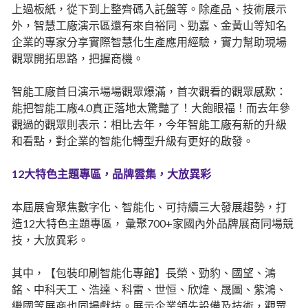
上過板紙，從下到上整齊碼入託盤等。除產品、技術展示
外，智慧工廠演示區還有來自裕同、勁嘉、金黃山等知名
企業的專家分享實際智慧化生產應用經驗，實力幫助現場
觀眾開拓思路，把握商機。
智能工廠首日演示場場觀眾爆滿，首次觀看的觀眾感歎：
能把智能工廠4.0真正落地太驚豔了！大飽眼福！而去年參
觀過的觀眾則表示：相比去年，今年智能工廠有新的升級
和看點，對企業的智能化轉型升級有更好的啟發。
12大特色主題專區，品牌雲集，大放異彩
本屆展會聚焦數字化、智能化、可持續三大發展趨勢，打
造12大特色主題專區， 彙聚700+家國內外品牌展商同場競
技，大放異彩。
其中，【包裝印刷智能化專館】長榮、勁豹、國望、鴻
銘、中科天工、浩達、科雷、世恒、欣煒、晟圖、紫鴻、
繼國等展商也同場獻技。展示企業領先設備及技術，觀眾