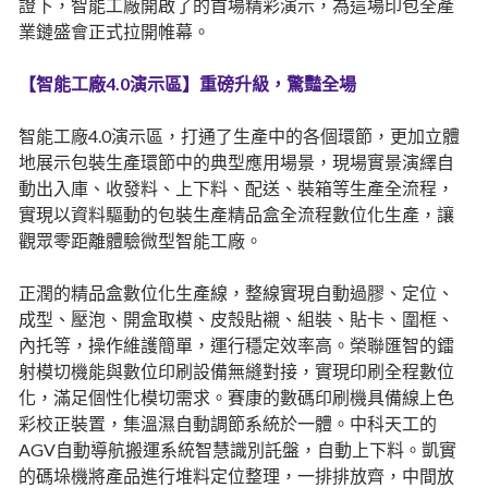
證下，智能工廠開啟了的首場精彩演示，為這場印包全產
業鏈盛會正式拉開帷幕。
【智能工廠4.0演示區】重磅升級，驚豔全場
智能工廠4.0演示區，打通了生產中的各個環節，更加立體
地展示包裝生產環節中的典型應用場景，現場實景演繹自
動出入庫、收發料、上下料、配送、裝箱等生產全流程，
實現以資料驅動的包裝生產精品盒全流程數位化生產，讓
觀眾零距離體驗微型智能工廠。
正潤的精品盒數位化生產線，整線實現自動過膠、定位、
成型、壓泡、開盒取模、皮殼貼襯、組裝、貼卡、圍框、
內托等，操作維護簡單，運行穩定效率高。榮聯匯智的鐳
射模切機能與數位印刷設備無縫對接，實現印刷全程數位
化，滿足個性化模切需求。賽康的數碼印刷機具備線上色
彩校正裝置，集溫濕自動調節系統於一體。中科天工的
AGV自動導航搬運系統智慧識別託盤，自動上下料。凱實
的碼垛機將產品進行堆料定位整理，一排排放齊，中間放