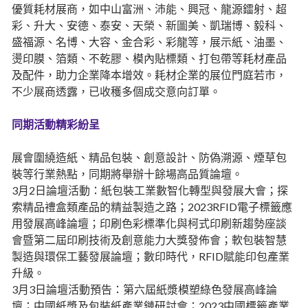
優質耗材展商，如中山富洲、沛能、興冠、龍源鐳射、超
彩、升大、安德、泰安、天榮、新圖美、凱瑞博、毅科、
盛福源、名博、大容、金合彩、彩龍等，展示紙、油墨、
燙印膜、箔類、不乾膠、模內貼標類、打包帶等耗材產品
及配件，助力企業降本增效。耗材企業的展位門庭若市，
不少展商透露，已收穫多個成交意向訂單。
同期活動精彩紛呈
展會圍繞造紙、精品包裝、創意設計、防偽溯源、煙草包
裝等行業熱點，同期將舉辦十餘場高品質論壇。
3月2日論壇活動：紙包裝工業數智化轉型與發展大會；探
索精品禮盒類產品的精益製造之路；2023RFID電子標籤應
用發展高峰論壇；印刷色彩標準化與柯式印刷新趨勢座談
會暨第二屆印刷技術及創意能力大獎發佈會；軟包裝智慧
製造與環保工藝發展論壇；數印時代，RFID賦能印包產業
升級。
3月3日論壇活動預告：第六屆紙漿模塑綠色發展高峰論
壇；中國紙漿及包裝紙產業鏈研討會；2023中國標籤產業