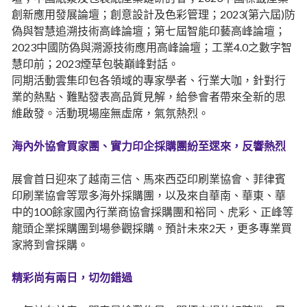
創新應用發展論壇；創意設計及色彩管理；2023(第六屆)防
偽與智慧追溯技術高峰論壇；第七屆智能印藝高峰論壇；
2023中國防偽與溯源技術應用高峰論壇；工業4.0之數字智
慧印前；2023煙草包裝巔峰對話。
同期活動雲集印包各領域的專家學者、行業大咖，針對行
業的熱點、難點發表高品質見解，給參會者帶來全新的思
維啟發。活動現場座無虛席，氣氛熱烈。
海內外協會買家團、實力印企採購團紛至遝來，反響熱烈
展會首日迎來了越南三信、馬來西亞印刷業協會、菲律賓
印刷業協會等眾多海外採購團，以及來自華南、華東、華
中的100餘家國內行業商協會採購團和裕同、虎彩、正峰等
龍頭企業採購團到場參觀採購。預計未來2天，更多專業買
家將到會採購。
精彩尚有兩日，切勿錯過