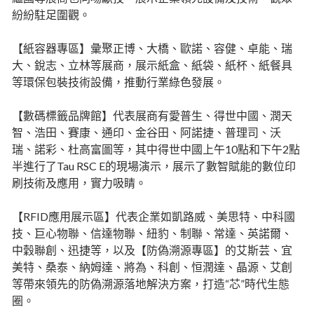
紛紛駐足圍觀。
【紙容器專區】彙聚正博、大橋、歐諾、容健、卓能、瑞
大、銳志、立林等展商，展示紙盒、紙袋、紙杯、紙餐具
等環保包裝技術設備，推動行業綠色發展。
【數碼標籤品牌館】代表展商有愛普生、得世中國、潤天
智、浩田、賽康、通印、金谷田、阿諾捷、普理司、沃
瑞、諾彩、杜高富圖等，其中得世中國上午10點和下午2點
半進行了Tau RSC E的現場演示，展示了數智賦能的數位印
刷技術及應用，實力吸睛。
【RFID應用展示區】代表企業如凱路威、美思特、中科國
技、巨心物聯、信達物聯、紐豹、制聯、常達、英諾爾、
中穀聯創、迅捷等，以及【防偽溯源專區】的艾斯芸、宜
美特、桑泰、納姆達、將為、科創、恒潤達、晶源、艾創
等帶來領先的防偽溯源落地解決方案，打造“芯”時代生態
圈。