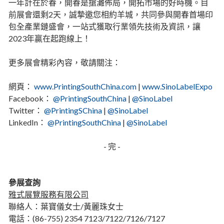
一年計在於春，開春是搶灘佈局，開拓市場的好時機。目
前展會還剩2天，誠摯邀您相約羊城，共同參與開春首場印
包全產業鏈盛會，一站式獲取行業領先技術及資訊，讓
2023年贏在起跑線上！
更多展會精彩內容，敬請關注：
網頁：
www.PrintingSouthChina.com
|
www.SinoLabelExpo
Facebook：
@PrintingSouthChina
|
@SinoLabel
Twitter：
@PrintingSChina
|
@SinoLabel
LinkedIn：
@PrintingSouthChina
|
@SinoLabel
- 完 -
參展查詢
雅式展覽服務有限公司
聯絡人：葉寶儀女士/黃麗珠女士
電話：(86-755) 2354 7123/7122/7126/7127