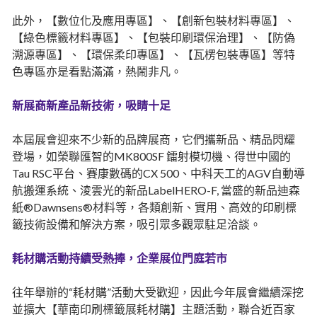
此外，【數位化及應用專區】、【創新包裝材料專區】、
【綠色標籤材料專區】、【包裝印刷環保治理】、【防偽
溯源專區】、【環保柔印專區】、【瓦楞包裝專區】等特
色專區亦是看點滿滿，熱鬧非凡。
新展商新產品新技術，吸睛十足
本屆展會迎來不少新的品牌展商，它們攜新品、精品閃耀
登場，如榮聯匯智的MK800SF 鐳射模切機、得世中國的
Tau RSC平台、賽康數碼的CX 500、中科天工的AGV自動導
航搬運系統、淩雲光的新品LabelHERO-F, 當盛的新品迪森
紙®Dawnsens®材料等，各類創新、實用、高效的印刷標
籤技術設備和解決方案，吸引眾多觀眾駐足洽談。
耗材購活動持續受熱捧，企業展位門庭若市
往年舉辦的“耗材購”活動大受歡迎，因此今年展會繼續深挖
並擴大【華南印刷標籤展耗材購】主題活動，聯合近百家