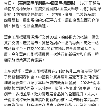
今日，
【華南國際印刷展/中國國際標籤展】
（以下簡稱為
華南印刷標籤展）在廣交會展館A區盛大舉辦。攜手同期舉
辦的【中國國際包裝展】、【中國（廣州）包裝製品展】
四展聯動，展出規模約14萬平方米，展出產品全面貫穿印
刷、標籤、包裝全產業鏈。
華南印刷標籤展深耕行業近30載，始終致力於搭建一個集
資訊交流、產品展示、貿易洽談於一體的專業、高效一站
式商貿平台。作為2023年開春首場印包全產業鏈綜合大
展，今年華南印刷標籤展再一次進行創新探索和升級，積
極賦能行業高品質發展。
上午9點半，華南印刷標籤展在2.1館“智能工廠演示區”舉行
了開幕新聞發佈會。中國對外貿易廣州展覽有限公司總經
理劉曉敏先生介紹了本屆展會的概況及發展 。2023華南印
刷標籤展順勢而為，以“數字、環保、智能化”為主題，守正
創新、多措並舉，致力實現展會品質的全面提升。未來，
華南印刷標籤展將繼續以創新為內核，以推動行業高品質
發展為使命，打造讓展商滿意、觀眾期待、行業認可的印