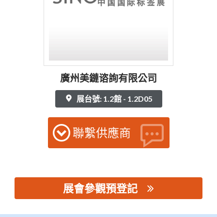
廣州美鏈谘詢有限公司
展台號: 1.2館 - 1.2D05
聯繫供應商
展會參觀預登記
思源黑体预加载(勿删): 廣州美鏈谘詢有限公司