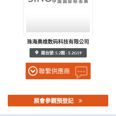
珠海奥维数码科技有限公司
展台號: 5.2館 - 5.2G19
聯繫供應商
展會參觀預登記
思源黑体预加载(勿删): 珠海奥维数码科技有限公司