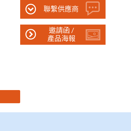
聯繫供應商
邀請函 /
產品海報