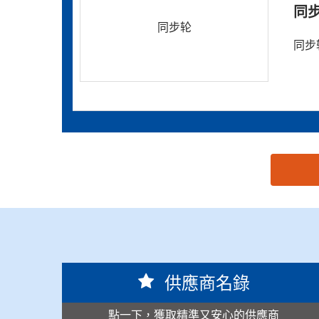
同
同步轮
同步
思源黑体预加载(勿删): 泉州市振荣机械配件有限公
供應商名錄
點一下，獲取精準又安心的供應商