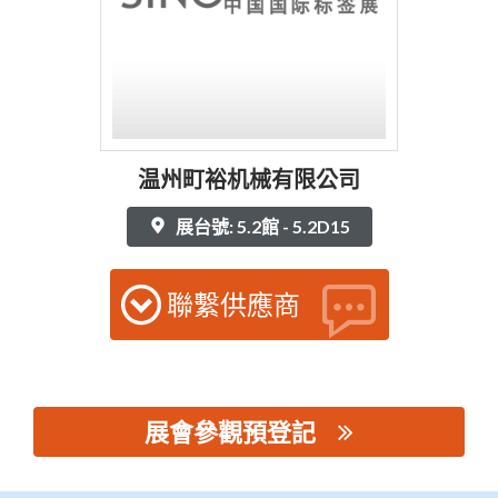
温州町裕机械有限公司
展台號: 5.2館 - 5.2D15
聯繫供應商
展會參觀預登記
思源黑体预加载(勿删): 温州町裕机械有限公司