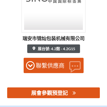
瑞安市锦灿包装机械有限公司
展台號: 4.2館 - 4.2G15
聯繫供應商
展會參觀預登記
思源黑体预加载(勿删): 瑞安市锦灿包装机械有限公司