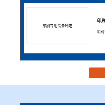
印
印刷专用设备制造
印刷
思源黑体预加载(勿删): 温州恒铭机械有限责任公司