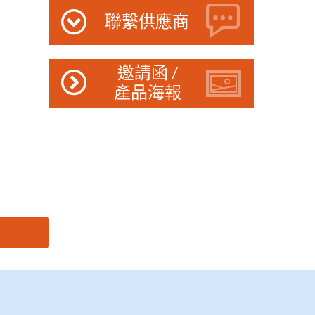
聯繫供應商
邀請函 /
產品海報