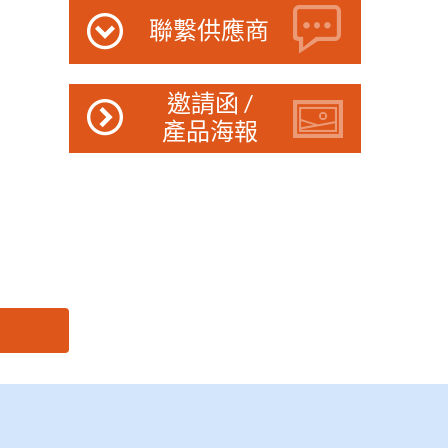
聯繫供應商
邀請函 /
產品海報