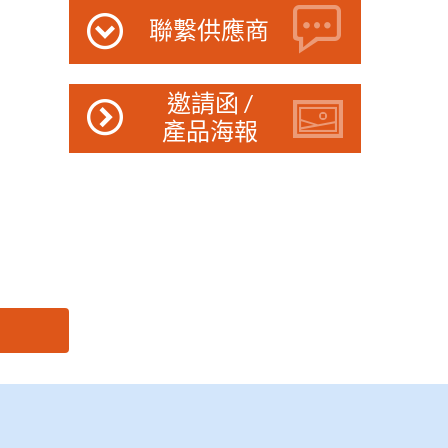
聯繫供應商
邀請函 /
產品海報