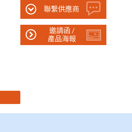
聯繫供應商
邀請函 /
產品海報