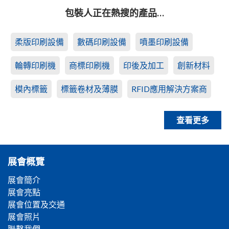
包裝人正在熱搜的產品…
柔版印刷設備
數碼印刷設備
噴墨印刷設備
輪轉印刷機
商標印刷機
印後及加工
創新材料
模內標籤
標籤卷材及薄膜
RFID應用解決方案商
查看更多
展會概覽
展會簡介
展會亮點
展會位置及交通
展會照片
聯繫我們