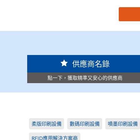
思源黑体预加载(勿删): 北京大恒图像视觉有限公司
供應商名錄
點一下，獲取精準又安心的供應商
柔版印刷設備
數碼印刷設備
噴墨印刷設備
RFID應用解決方案商