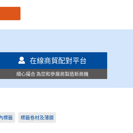
在線商貿配對平台
細心撮合 為您和參展商製造新商機
內標籤
標籤卷材及薄膜