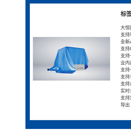
标
大恒
支持
全新
支持
支持
业内
支持
支持
支持
实时
支持
导出 