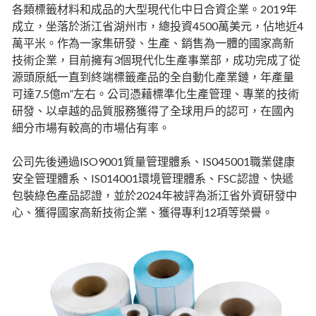
各類標籤材料和成品的大型現代化中日合資企業。2019年
成立，坐落於浙江省湖州市，總投資4500萬美元，佔地近4
萬平米。作為一家集研發、生產、銷售為一體的國家高新
技術企業，目前擁有3個現代化生產事業部，成功完成了從
源頭原紙一直到終端標籤產品的全自動化產業鏈，年產量
可達7.5億m”左右。公司憑藉標準化生產管理、專業的技術
研發、以卓越的品質服務獲得了全球用戶的認可，在國內
細分市場有較高的市場佔有率。
公司先後通過ISO9001質量管理體系、IS045001職業健康
安全管理體系、IS014001環境管理體系、FSC認證、快遞
包裝綠色產品認證，並於2024年被評為浙江省外資研發中
心、獲得國家高新技術企業、獲得專利12項等榮譽。