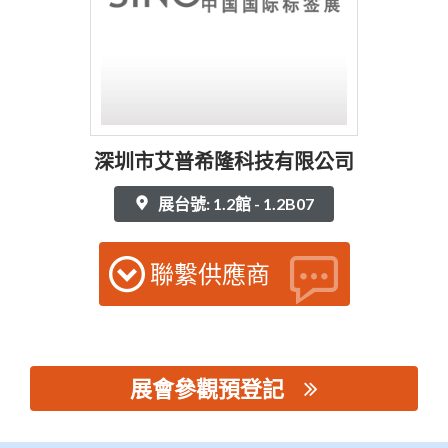
深圳市艾普希隆科技有限公司
展台號: 1.2館 - 1.2B07
聯繫供應商
展會參觀預登記
思源黑体预加载(勿删): 深圳市艾普希隆科技有限公司