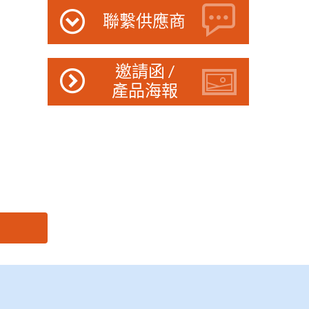
聯繫供應商
邀請函 /
產品海報