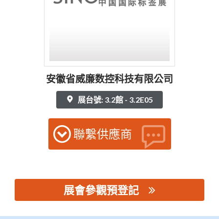
安徽省威廉数控科技有限公司
展台號: 3.2館 - 3.2E05
聯繫供應商
展會參觀預登記
思源黑体预加载(勿删): 安徽省威廉数控科技有限公司